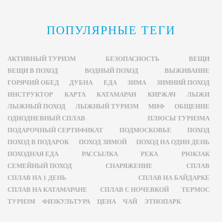
ПОПУЛЯРНЫЕ ТЕГИ
АКТИВНЫЙ ТУРИЗМ
БЕЗОПАСНОСТЬ
ВЕЩИ
ВЕЩИ В ПОХОД
ВОДНЫЙ ПОХОД
ВЫЖИВАНИЕ
ГОРЯЧИЙ ОБЕД
ДУБНА
ЕДА
ЗИМА
ЗИМНИЙ ПОХОД
ИНСТРУКТОР
КАРТА
КАТАМАРАН
КИРЖАЧ
ЛЫЖИ
ЛЫЖНЫЙ ПОХОД
ЛЫЖНЫЙ ТУРИЗМ
МИФ
ОБЩЕНИЕ
ОДНОДНЕВНЫЙ СПЛАВ
ПЛЮСЫ ТУРИЗМА
ПОДАРОЧНЫЙ СЕРТИФИКАТ
ПОДМОСКОВЬЕ
ПОХОД
ПОХОД В ПОДАРОК
ПОХОД ЗИМОЙ
ПОХОД НА ОДИН ДЕНЬ
ПОХОДНАЯ ЕДА
РАССЫЛКА
РЕКА
РЮКЗАК
СЕМЕЙНЫЙ ПОХОД
СНАРЯЖЕНИЕ
СПЛАВ
СПЛАВ НА 1 ДЕНЬ
СПЛАВ НА БАЙДАРКЕ
СПЛАВ НА КАТАМАРАНЕ
СПЛАВ С НОЧЕВКОЙ
ТЕРМОС
ТУРИЗМ
ФИЗКУЛЬТУРА
ЦЕНА
ЧАЙ
ЭТНОПАРК