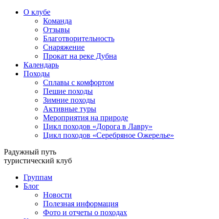
О клубе
Команда
Отзывы
Благотворительность
Снаряжение
Прокат на реке Дубна
Календарь
Походы
Сплавы с комфортом
Пешие походы
Зимние походы
Активные туры
Мероприятия на природе
Цикл походов «Дорога в Лавру»
Цикл походов «Серебряное Ожерелье»
Радужный путь
туристический клуб
Группам
Блог
Новости
Полезная информация
Фото и отчеты о походах