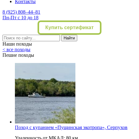
Контакты
8 (925) 808–44–81
Пн-Пт с 10 до 18
Купить сертификат
Найти
Наши походы
< все походы
Пешие походы
Поход с купанием «Пущинская экотропа», Серпухов
Удаленность от МКАД: 80 км