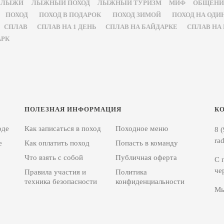
ЛЫЖИ
ЛЫЖНЫЙ ПОХОД
ЛЫЖНЫЙ ТУРИЗМ
МИФ
ОБЩЕНИ
ПОХОД
ПОХОД В ПОДАРОК
ПОХОД ЗИМОЙ
ПОХОД НА ОДИ
СПЛАВ
СПЛАВ НА 1 ДЕНЬ
СПЛАВ НА БАЙДАРКЕ
СПЛАВ НА
АРК
ПОЛЕЗНАЯ ИНФОРМАЦИЯ
К
оде
Как записаться в поход
Походное меню
8 
ra
е
Как оплатить поход
Попасть в команду
Что взять с собой
Публичная оферта
С 
че
Правила участия и
Политика
техника безопасности
конфиденциальности
Мы