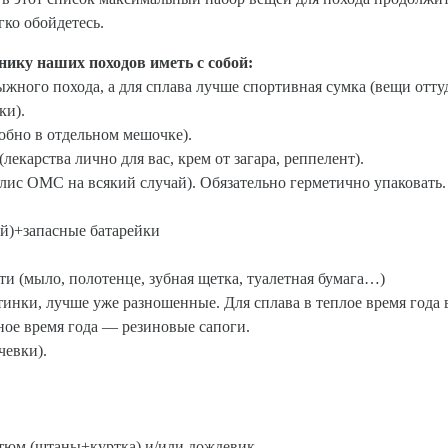
гко обойдетесь.
нику наших походов иметь с собой:
ыжного похода, а для сплава лучше спортивная сумка (вещи отту
ки).
добно в отдельном мешочке).
лекарства лично для вас, крем от загара, реппелент).
лис ОМС на всякий случай). Обязательно герметично упаковать.
й)+запасные батарейки
и (мыло, полотенце, зубная щетка, туалетная бумага…)
тинки, лучше уже разношенные. Для сплава в теплое время года
ное время года — резиновые сапоги.
чевки).
тюм (штаны+куртка) и/или дождевик.