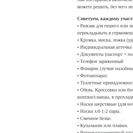
можете решить, без чего ле
Советуем, каждому участ
• Рюкзак для пешего или л
перекладывать в гермомеш
• Кружка, миска, ложка (у
• Индивидуальная аптечка (
• Документы (паспорт + по
• Телефон заряженный
• Фонарик (лучше налобны
• Фотоаппарат.
• Туалетные принадлежност
• Обувь. Кроссовки или бо
шлепки/сланцы, в прохлад
• Носки шерстяные (для но
• Носки х/б 1-2 пары.
• Сменное белье.
• Купальник или плавки.
• Ветровлагозащитный кос