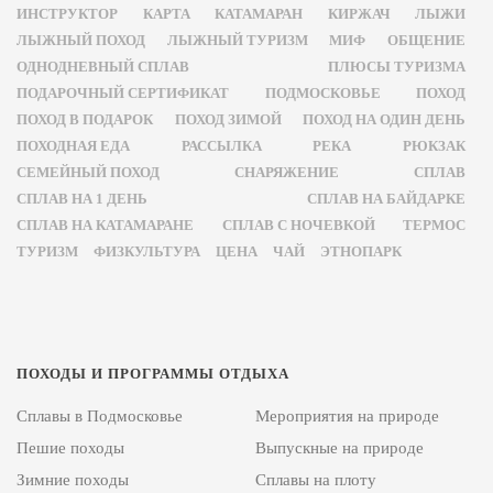
ИНСТРУКТОР
КАРТА
КАТАМАРАН
КИРЖАЧ
ЛЫЖИ
ЛЫЖНЫЙ ПОХОД
ЛЫЖНЫЙ ТУРИЗМ
МИФ
ОБЩЕНИЕ
ОДНОДНЕВНЫЙ СПЛАВ
ПЛЮСЫ ТУРИЗМА
ПОДАРОЧНЫЙ СЕРТИФИКАТ
ПОДМОСКОВЬЕ
ПОХОД
ПОХОД В ПОДАРОК
ПОХОД ЗИМОЙ
ПОХОД НА ОДИН ДЕНЬ
ПОХОДНАЯ ЕДА
РАССЫЛКА
РЕКА
РЮКЗАК
СЕМЕЙНЫЙ ПОХОД
СНАРЯЖЕНИЕ
СПЛАВ
СПЛАВ НА 1 ДЕНЬ
СПЛАВ НА БАЙДАРКЕ
СПЛАВ НА КАТАМАРАНЕ
СПЛАВ С НОЧЕВКОЙ
ТЕРМОС
ТУРИЗМ
ФИЗКУЛЬТУРА
ЦЕНА
ЧАЙ
ЭТНОПАРК
ПОХОДЫ И ПРОГРАММЫ ОТДЫХА
Сплавы в Подмосковье
Мероприятия на природе
Пешие походы
Выпускные на природе
Зимние походы
Сплавы на плоту