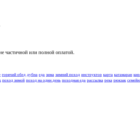
5
ие частичной или полной оплатой.
е
горячий обед
дубна
еда
зима
зимний поход
инструктор
карта
катамаран
кир
к
поход зимой
поход на один день
походная еда
рассылка
река
рюкзак
семейн