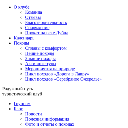
О клубе
Команда
Отзывы
Благотворительность
Снаряжение
Прокат на реке Дубна
Календарь
Походы
Сплавы с комфортом
Пешие походы
Зимние походы
Активные туры
Мероприятия на природе
Цикл походов «Дорога в Лавру»
Цикл походов «Серебряное Ожерелье»
Радужный путь
туристический клуб
Группам
Блог
Новости
Полезная информация
Фото и отчеты о походах