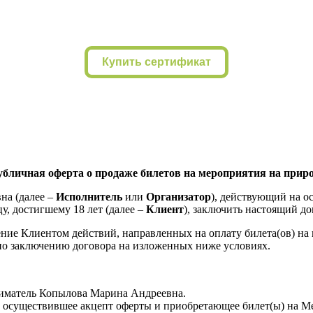
Купить сертификат
бличная оферта о продаже билетов на мероприятия на прир
а (далее –
Исполнитель
или
Организатор
), действующий на о
у, достигшему 18 лет (далее –
Клиент
), заключить настоящий д
ние Клиентом действий, направленных на оплату билета(ов) на
но заключению договора на изложенных ниже условиях.
матель Копылова Марина Андреевна.
т, осуществившее акцепт оферты и приобретающее билет(ы) на М