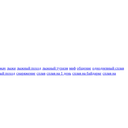
жач
лыжи
лыжный поход
лыжный туризм
миф
общение
однодневный сплав
ый поход
снаряжение
сплав
сплав на 1 день
сплав на байдарке
сплав на