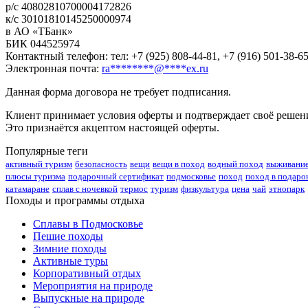
р/с 40802810700004172826
к/с 30101810145250000974
в АО «ТБанк»
БИК 044525974
Контактный телефон: тел: +7 (925) 808-44-81, +7 (916) 501-38-6
Электронная почта:
ra
********
@
****
ex.ru
Данная форма договора не требует подписания.
Клиент принимает условия оферты и подтверждает своё решен
Это признаётся акцептом настоящей оферты.
Популярные теги
активный туризм
безопасность
вещи
вещи в поход
водный поход
выживани
плюсы туризма
подарочный сертификат
подмосковье
поход
поход в подаро
катамаране
сплав с ночевкой
термос
туризм
физкультура
цена
чай
этнопарк
Походы и программы отдыха
Сплавы в Подмосковье
Пешие походы
Зимние походы
Активные туры
Корпоративный отдых
Мероприятия на природе
Выпускные на природе