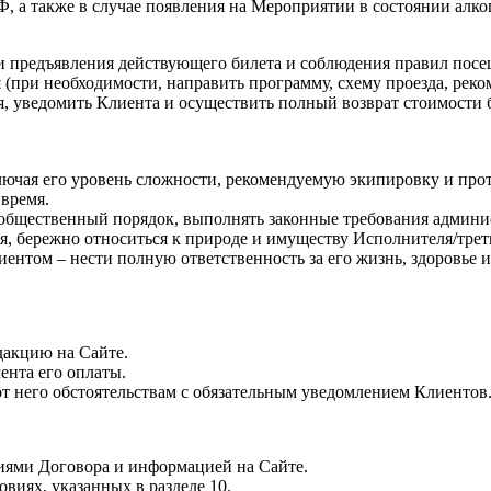
Ф, а также в случае появления на Мероприятии в состоянии алко
и предъявления действующего билета и соблюдения правил посе
при необходимости, направить программу, схему проезда, реко
, уведомить Клиента и осуществить полный возврат стоимости 
лючая его уровень сложности, рекомендуемую экипировку и про
 время.
, общественный порядок, выполнять законные требования админ
я, бережно относиться к природе и имуществу Исполнителя/трет
нтом – нести полную ответственность за его жизнь, здоровье и 
дакцию на Сайте.
ента его оплаты.
т него обстоятельствам с обязательным уведомлением Клиентов
виями Договора и информацией на Сайте.
овиях, указанных в разделе 10.