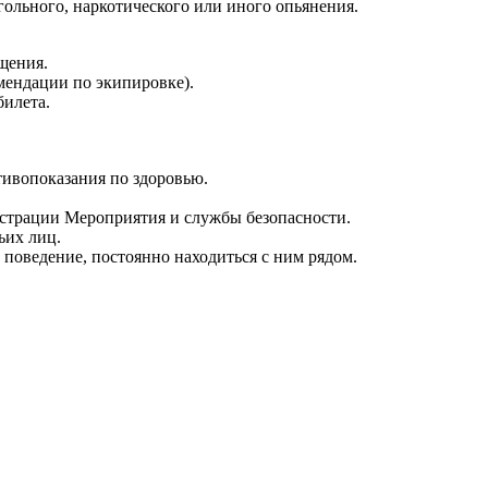
гольного, наркотического или иного опьянения.
щения.
мендации по экипировке).
билета.
тивопоказания по здоровью.
истрации Мероприятия и службы безопасности.
ьих лиц.
поведение, постоянно находиться с ним рядом.
.