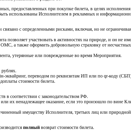
нных, предоставленных при покупке билета, в целях исполнения н
 быть использованы Исполнителем в рекламных и информационн
 и связано с определенными рисками, включая, но не ограничив
ента позволяет участвовать в активностях на природе, и он не 
с ОМС, а также оформить добровольную страховку от несчастных
лиента, утерянные или поврежденные во время Мероприятия.
 рублях.
йн-эквайринг, переводом по реквизитам ИП или по qr-коду (СБП)
едоплаты стоимости билета.
ств в соответствии с законодательством РФ.
уг или их ненадлежащее оказание, если это произошло по вине К
ричиненный имуществу Исполнителя, третьих лиц или природной 
роизводится
полный
возврат стоимости билета.