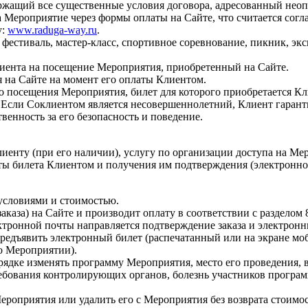
ржащий все существенные условия договора, адресованный неоп
а Мероприятие через формы оплаты на Сайте, что считается согл
у:
www.raduga-way.ru
.
фестиваль, мастер-класс, спортивное соревнование, пикник, экск
иента на посещение Мероприятия, приобретенный на Сайте.
я на Сайте на момент его оплаты Клиентом.
 посещения Мероприятия, билет для которого приобретается Кл
 Если Соклиентом является несовершеннолетний, Клиент гарант
венность за его безопасность и поведение.
лиенту (при его наличии), услугу по организации доступа на Мер
ты билета Клиентом и получения им подтверждения (электронног
 условиями и стоимостью.
заказа) на Сайте и производит оплату в соответствии с разделом
ктронной почты направляется подтверждение заказа и электронн
 предъявить электронный билет (распечатанный или на экране м
 о Мероприятии).
рядке изменять программу Мероприятия, место его проведения, в
ебования контролирующих органов, болезнь участников программы
Мероприятия или удалить его с Мероприятия без возврата стоим