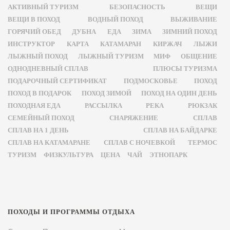
АКТИВНЫЙ ТУРИЗМ
БЕЗОПАСНОСТЬ
ВЕЩИ
ВЕЩИ В ПОХОД
ВОДНЫЙ ПОХОД
ВЫЖИВАНИЕ
ГОРЯЧИЙ ОБЕД
ДУБНА
ЕДА
ЗИМА
ЗИМНИЙ ПОХОД
ИНСТРУКТОР
КАРТА
КАТАМАРАН
КИРЖАЧ
ЛЫЖИ
ЛЫЖНЫЙ ПОХОД
ЛЫЖНЫЙ ТУРИЗМ
МИФ
ОБЩЕНИЕ
ОДНОДНЕВНЫЙ СПЛАВ
ПЛЮСЫ ТУРИЗМА
ПОДАРОЧНЫЙ СЕРТИФИКАТ
ПОДМОСКОВЬЕ
ПОХОД
ПОХОД В ПОДАРОК
ПОХОД ЗИМОЙ
ПОХОД НА ОДИН ДЕНЬ
ПОХОДНАЯ ЕДА
РАССЫЛКА
РЕКА
РЮКЗАК
СЕМЕЙНЫЙ ПОХОД
СНАРЯЖЕНИЕ
СПЛАВ
СПЛАВ НА 1 ДЕНЬ
СПЛАВ НА БАЙДАРКЕ
СПЛАВ НА КАТАМАРАНЕ
СПЛАВ С НОЧЕВКОЙ
ТЕРМОС
ТУРИЗМ
ФИЗКУЛЬТУРА
ЦЕНА
ЧАЙ
ЭТНОПАРК
ПОХОДЫ И ПРОГРАММЫ ОТДЫХА