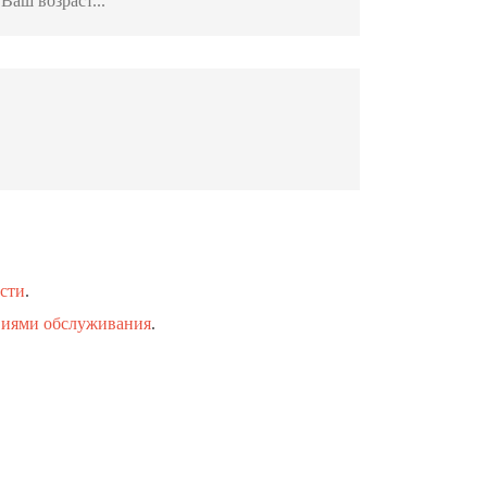
сти
.
виями обслуживания
.