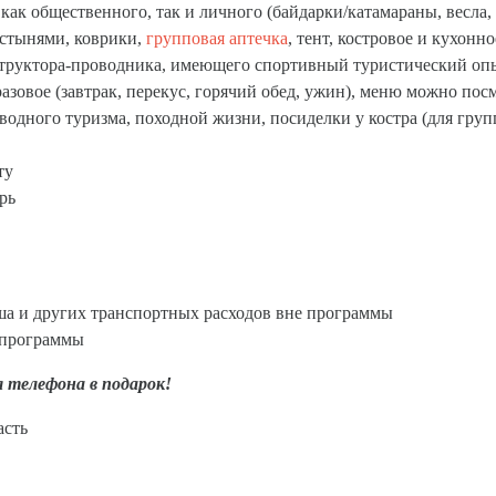
, как общественного, так и личного (байдарки/катамараны, весла
стынями, коврики,
групповая аптечка
, тент, костровое и кухонн
труктора-проводника, имеющего спортивный туристический опыт
зовое (завтрак, перекус, горячий обед, ужин), меню можно пос
водного туризма, походной жизни, посиделки у костра (для гру
ту
рь
иша и других транспортных расходов вне программы
 программы
 телефона в подарок!
асть