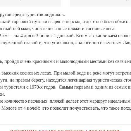
утов среди туристов-водников.
ликий торговый путь «из варяг в персы», а до этого была обжита
асный пейзажи, чистые песчаные пляжи и сосновые леса.
км — на 4 дня и 3 ночи с 1 дневкой. Его мы заканчиваем около
заслуженной славой и, что уникально, аналогично известным Ла
, пройдя очень красивыми и малолюдными местами без связи н
 высоких сосновых лесах. При малой воде на реке могут встрет
ути, на правом берегу, находится легендарная туристическая ст
и туристами с 1970-х годов. Самым первым и одним из самых в
ки.
е количество песчаных пляжей делает этот маршрут идеальным д
Мологе от 4 ночей: это позволит почувствовать, что такое похо