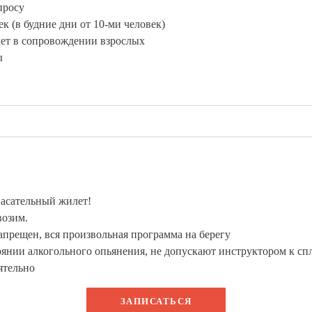
апросу
ек (в будние дни от 10-ми человек)
лет в сопровождении взрослых
ы
спасательный жилет!
возим.
запрещен, вся произвольная программа на берегу
янии алкогольного опьянения, не допускают инструктором к спл
ятельно
ЗАПИСАТЬСЯ