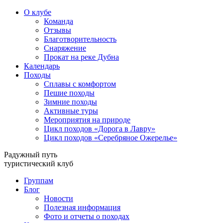
О клубе
Команда
Отзывы
Благотворительность
Снаряжение
Прокат на реке Дубна
Календарь
Походы
Сплавы с комфортом
Пешие походы
Зимние походы
Активные туры
Мероприятия на природе
Цикл походов «Дорога в Лавру»
Цикл походов «Серебряное Ожерелье»
Радужный путь
туристический клуб
Группам
Блог
Новости
Полезная информация
Фото и отчеты о походах