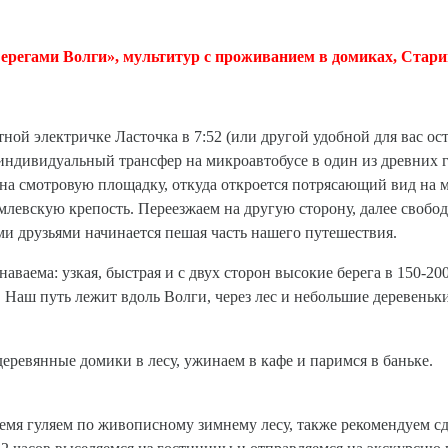
ерегами Волги», мультитур с проживанием в домиках, Стариц
тной электричке Ласточка в 7:52 (или другой удобной для вас ос
— индивидуальный трансфер на микроавтобусе в один из древних
на смотровую площадку, откуда откроется потрясающий вид на м
евскую крепость. Переезжаем на другую сторону, далее свободн
ми друзьями начинается пешая часть нашего путешествия.
аваема: узкая, быстрая и с двух сторон высокие берега в 150-200
 Наш путь лежит вдоль Волги, через лес и небольшие деревеньки
деревянные домики в лесу, ужинаем в кафе и паримся в баньке.
время гуляем по живописному зимнему лесу, также рекомендуем 