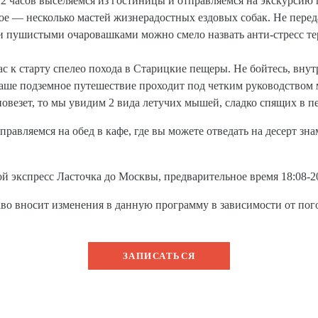
12 часов выселяемся из гостиницы и отправляемся на экскурсию 
вное — несколько мастей жизнерадостных ездовых собак. Не пере
и пушистыми очаровашками можно смело назвать анти-стресс тер
 к старту спелео похода в Старицкие пещеры. Не бойтесь, внутр
аше подземное путешествие проходит под четким руководством м
повезет, то мы увидим 2 вида летучих мышей, сладко спящих в п
правляемся на обед в кафе, где вы можете отведать на десерт 
ой экспресс Ласточка до Москвы, предварительное время 18:08-20
право вносит изменения в данную программу в зависимости от по
ЗАПИСАТЬСЯ