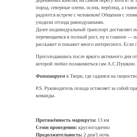
деревянных качелях на самом берегу Волги! В 
пород, северные олени, ослик, верблюд, а гла
радуются встрече с человеком! Общения с этим
уходили отсюда равнодушными.
Далее индивидуальный транспорт доставляет нас
перемещаемся в полный рост, ну и главное — н
расскажет и покажет много интересного. Если 
Проголодавшись после яркого активного дня от
которой любил полакомиться сам А.С.Пушкин.
Финишируем
в Твери, где садимся на скоростн
P.S. Руководитель похода оставляет за собой 
команды.
Протяжённость маршрута:
13 км
Сезон проведения:
круглогодично
Продолжительность:
2 дня/1 ночь