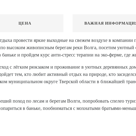
ЦЕНА
ВАЖНАЯ ИНФОРМАЦИ
дыха провести яркие выходные на свежем воздухе в компании 
по высоким живописным берегам реки Волга, посетим уютный 
баньке и пройдем курс анти-стресс терапии на эко-ферме, где ж
ход с лёгким рюкзаком и проживание в уютных деревянных дом
йдет тем, кто любит активный отдых на природе, кто засиделся
ком муниципальном округе Тверской области в ближайшей транс
в пеший поход по лесам и берегам Волги, попробовать спелео ту
попариться в баньке, пообниматься с мохнатыми братьями-меньш