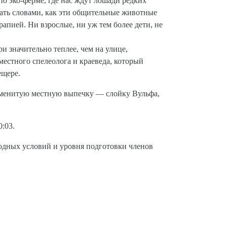
по эко-ферме, где нас ждут лошади редких
дать словами, как эти общительные животные
апией. Ни взрослые, ни уж тем более дети, не
и значительно теплее, чем на улице,
естного спелеолога и краеведа, который
ещере.
знаменитую местную выпечку — слойку Вульфа,
:03.
годных условий и уровня подготовки членов