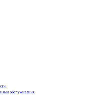
сти
.
виями обслуживания
.