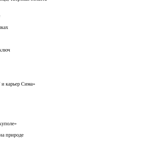
е
иках
 ключ
 и карьер Сима»
куполе»
на природе