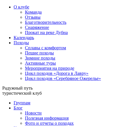
О клубе
Команда
Отзывы
Благотворительность
Снаряжение
Прокат на реке Дубна
Календарь
Походы
Сплавы с комфортом
Пешие походы
Зимние походы
Активные туры
Мероприятия на природе
Цикл походов «Дорога в Лавру»
Цикл походов «Серебряное Ожерелье»
Радужный путь
туристический клуб
Группам
Блог
Новости
Полезная информация
Фото и отчеты о походах