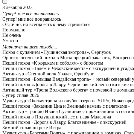
8 декабря 2023
Супер! мне все понравилось
Супер! мне все понравилось
Отлично, но всегда есть к чему стремиться
Нормально
Не очень
Ужасно
Маршрут вашего похода...
Поход с купанием «Пущинская экотропа», Серпухов
Орнитологический поход в Москворецкий заказник, Воскресен
Пеший поход «К хорькам и соболям» с биологом
Пеший поход «Талеж и Чеховские места» с экскурсией в усадь
Актив-тур «Степной волк Урала», Оренбург
Пеший поход «Большая Валдайская тропа» + новый северный у
Пеший поход «Дорога в Лавру. Черниговский лес и скитские 
Активный тур «Тропа Волжского берега» с ночевкой в домика
Супер-сплав 2026
Мульти-тур «Окская тропа и голубое озеро на SUP», Нижегород
Пеший поход «Заказник Цна и Змеиный камень с палатками»
Актив-тур «Тропою Ивана Сусанина» с проживанием в гостини
Пеший поход в Подушкинский лес и парк Малевича
Пеший поход «Дорога в Лавру. Благовещенье» с экскурсией
Зимний сплав по реке Истра
Мульти-тур «Берегами Волги», с проживанием в домиках, Стари