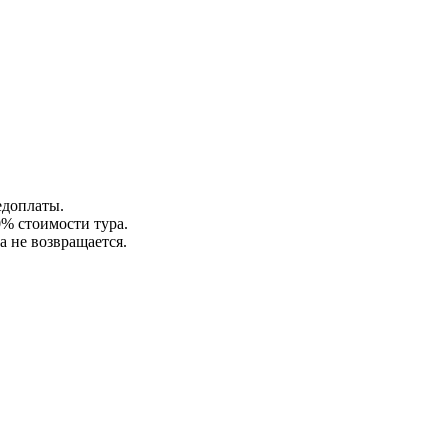
едоплаты.
0% стоимости тура.
а не возвращается.