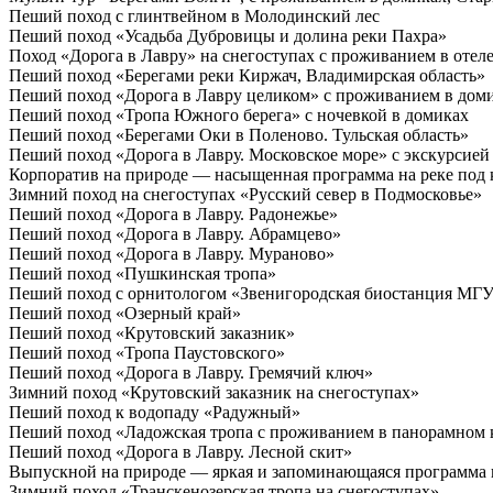
Пеший поход с глинтвейном в Молодинский лес
Пеший поход «Усадьба Дубровицы и долина реки Пахра»
Поход «Дорога в Лавру» на снегоступах с проживанием в отел
Пеший поход «Берегами реки Киржач, Владимирская область»
Пеший поход «Дорога в Лавру целиком» с проживанием в дом
Пеший поход «Тропа Южного берега» с ночевкой в домиках
Пеший поход «Берегами Оки в Поленово. Тульская область»
Пеший поход «Дорога в Лавру. Московское море» с экскурсией
Корпоратив на природе — насыщенная программа на реке под
Зимний поход на снегоступах «Русский север в Подмосковье»
Пеший поход «Дорога в Лавру. Радонежье»
Пеший поход «Дорога в Лавру. Абрамцево»
Пеший поход «Дорога в Лавру. Мураново»
Пеший поход «Пушкинская тропа»
Пеший поход с орнитологом «Звенигородская биостанция МГУ
Пеший поход «Озерный край»
Пеший поход «Крутовский заказник»
Пеший поход «Тропа Паустовского»
Пеший поход «Дорога в Лавру. Гремячий ключ»
Зимний поход «Крутовский заказник на снегоступах»
Пеший поход к водопаду «Радужный»
Пеший поход «Ладожская тропа с проживанием в панорамном 
Пеший поход «Дорога в Лавру. Лесной скит»
Выпускной на природе — яркая и запоминающаяся программа 
Зимний поход «Транскенозерская тропа на снегоступах»