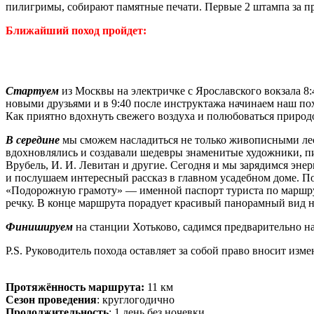
пилигримы, собирают памятные печати. Первые 2 штампа за п
Ближайший поход пройдет:
Стартуем
из Москвы на электричке с Ярославского вокзала 8:4
новыми друзьями и в 9:40 после инструктажа начинаем наш по
Как приятно вдохнуть свежего воздуха и полюбоваться природо
В середине
мы сможем насладиться не только живописными лес
вдохновлялись и создавали шедевры знаменитые художники, писат
Врубель, И. И. Левитан и другие. Сегодня и мы зарядимся эне
и послушаем интересный рассказ в главном усадебном доме. По
«Подорожную грамоту» — именной паспорт туриста по маршру
речку. В конце маршрута порадует красивый панорамный вид 
Финишируем
на станции Хотьково, садимся предварительно на 
P.S. Руководитель похода оставляет за собой право вносит из
Протяжённость маршрута:
11 км
Сезон проведения
: круглогодично
Продолжительность
: 1 день без ночевки