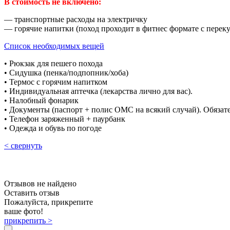
В стоимость не включено:
— транспортные расходы на электричку
— горячие напитки (поход проходит в фитнес формате с перекус
Список необходимых вещей
• Рюкзак для пешего похода
• Сидушка (пенка/подпопник/хоба)
• Термос с горячим напитком
• Индивидуальная аптечка (лекарства лично для вас).
• Налобный фонарик
• Документы (паспорт + полис ОМС на всякий случай). Обязат
• Телефон заряженный + паурбанк
• Одежда и обувь по погоде
< свернуть
Отзывов не найдено
Оставить отзыв
Пожалуйста, прикрепите
ваше фото!
прикрепить >