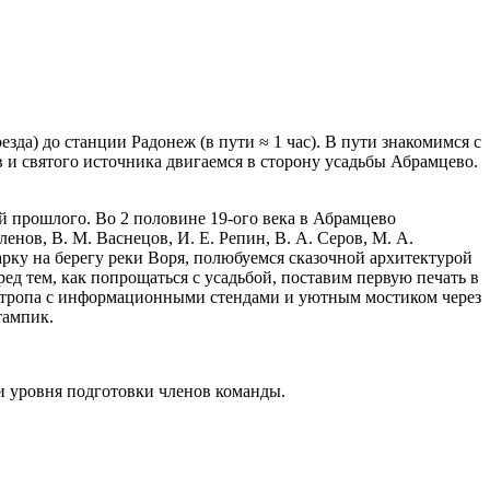
зда) до станции Радонеж (в пути ≈ 1 час). В пути знакомимся с
 и святого источника двигаемся в сторону усадьбы Абрамцево.
 прошлого. Во 2 половине 19-ого века в Абрамцево
енов, В. М. Васнецов, И. Е. Репин, В. А. Серов, М. А.
арку на берегу реки Воря, полюбуемся сказочной архитектурой
д тем, как попрощаться с усадьбой, поставим первую печать в
 тропа с информационными стендами и уютным мостиком через
тампик.
 и уровня подготовки членов команды.