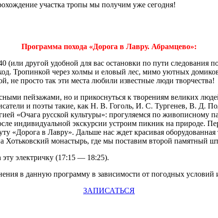
рохождение участка тропы мы получим уже сегодня!
Программа похода «Дорога в Лавру. Абрамцево»:
0 (или другой удобной для вас остановки по пути следования пое
ход. Тропинкой через холмы и еловый лес, мимо уютных домиков
й, не просто так эти места любили известные люди творчества!
ными пейзажами, но и прикоснуться к творениям великих людей
ели и поэты такие, как Н. В. Гоголь, И. С. Тургенев, В. Д. Пол
ргией «Очага русской культуры»: прогуляемся по живописному п
сле индивидуальной экскурсии устроим пикник на природе. Пере
ту «Дорога в Лавру». Дальше нас ждет красивая оборудованная
на Хотьковский монастырь, где мы поставим второй памятный ш
эту электричку (17:15 — 18:25).
менения в данную программу в зависимости от погодных условий
ЗАПИСАТЬСЯ