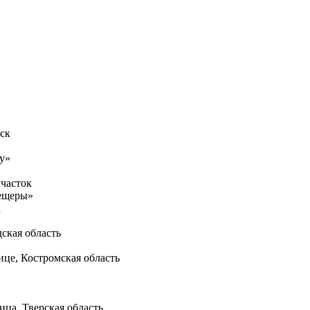
ск
бу»
часток
пещеры»
х
ская область
це, Костромская область
ца, Тверская область