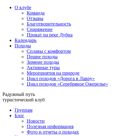
О клубе
Команда
Отзывы
Благотворительность
Снаряжение
Прокат на реке Дубна
Календарь
Походы
Сплавы с комфортом
Пешие походы
Зимние походы
Активные туры
Мероприятия на природе
Цикл походов «Дорога в Лавру»
Цикл походов «Серебряное Ожерелье»
Радужный путь
туристический клуб
Группам
Блог
Новости
Полезная информация
Фото и отчеты о походах