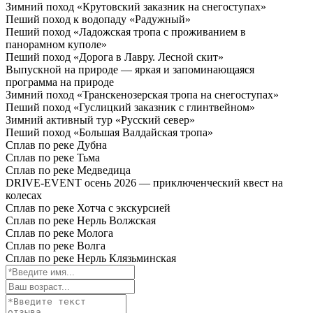
Зимний поход «Крутовский заказник на снегоступах»
Пеший поход к водопаду «Радужный»
Пеший поход «Ладожская тропа с проживанием в
панорамном куполе»
Пеший поход «Дорога в Лавру. Лесной скит»
Выпускной на природе — яркая и запоминающаяся
программа на природе
Зимний поход «Транскенозерская тропа на снегоступах»
Пеший поход «Гуслицкий заказник с глинтвейном»
Зимний активный тур «Русский север»
Пеший поход «Большая Валдайская тропа»
Сплав по реке Дубна
Сплав по реке Тьма
Сплав по реке Медведица
DRIVE-EVENT осень 2026 — приключенческий квест на
колесах
Cплав по реке Хотча с экскурсией
Сплав по реке Нерль Волжская
Сплав по реке Молога
Сплав по реке Волга
Сплав по реке Нерль Клязьминская