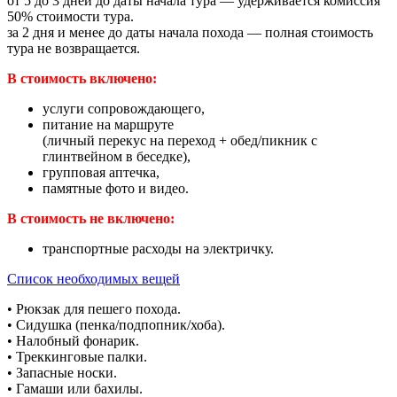
от 5 до 3 дней до даты начала тура — удерживается комиссия
50% стоимости тура.
за 2 дня и менее до даты начала похода — полная стоимость
тура не возвращается.
В стоимость включено:
услуги сопровождающего,
питание на маршруте
(личный перекус на переход + обед/пикник c
глинтвейном в беседке),
групповая аптечка,
памятные фото и видео.
В стоимость не включено:
транспортные расходы на электричку.
Список необходимых вещей
• Рюкзак для пешего похода.
• Сидушка (пенка/подпопник/хоба).
• Налобный фонарик.
• Треккинговые палки.
• Запасные носки.
• Гамаши или бахилы.