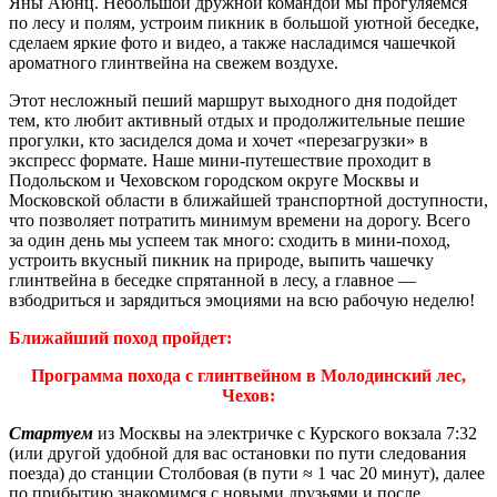
Яны Аюнц. Небольшой дружной командой мы прогуляемся
по лесу и полям, устроим пикник в большой уютной беседке,
сделаем яркие фото и видео, а также насладимся чашечкой
ароматного глинтвейна на свежем воздухе.
Этот несложный пеший маршрут выходного дня подойдет
тем, кто любит активный отдых и продолжительные пешие
прогулки, кто засиделся дома и хочет «перезагрузки» в
экспресс формате. Наше мини-путешествие проходит в
Подольском и Чеховском городском округе Москвы и
Московской области в ближайшей транспортной доступности,
что позволяет потратить минимум времени на дорогу. Всего
за один день мы успеем так много: сходить в мини-поход,
устроить вкусный пикник на природе, выпить чашечку
глинтвейна в беседке спрятанной в лесу, а главное —
взбодриться и зарядиться эмоциями на всю рабочую неделю!
Ближайший поход пройдет:
Программа похода с глинтвейном в Молодинский лес,
Чехов:
Стартуем
из Москвы на электричке с Курского вокзала 7:32
(или другой удобной для вас остановки по пути следования
поезда) до станции Столбовая (в пути ≈ 1 час 20 минут), далее
по прибытию знакомимся с новыми друзьями и после