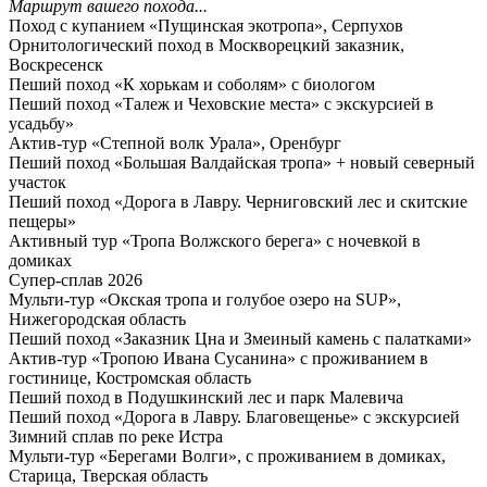
Маршрут вашего похода...
Поход с купанием «Пущинская экотропа», Серпухов
Орнитологический поход в Москворецкий заказник,
Воскресенск
Пеший поход «К хорькам и соболям» с биологом
Пеший поход «Талеж и Чеховские места» с экскурсией в
усадьбу»
Актив-тур «Степной волк Урала», Оренбург
Пеший поход «Большая Валдайская тропа» + новый северный
участок
Пеший поход «Дорога в Лавру. Черниговский лес и скитские
пещеры»
Активный тур «Тропа Волжского берега» с ночевкой в
домиках
Супер-сплав 2026
Мульти-тур «Окская тропа и голубое озеро на SUP»,
Нижегородская область
Пеший поход «Заказник Цна и Змеиный камень с палатками»
Актив-тур «Тропою Ивана Сусанина» с проживанием в
гостинице, Костромская область
Пеший поход в Подушкинский лес и парк Малевича
Пеший поход «Дорога в Лавру. Благовещенье» с экскурсией
Зимний сплав по реке Истра
Мульти-тур «Берегами Волги», с проживанием в домиках,
Старица, Тверская область